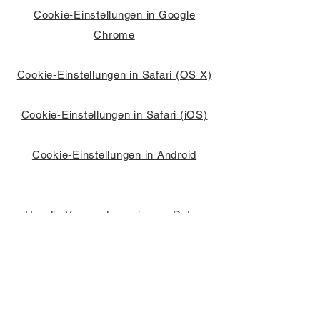
Cookie-Einstellungen in Google
Chrome
Cookie-Einstellungen in Safari (OS X)
Cookie-Einstellungen in Safari (iOS)
Cookie-Einstellungen in Android
Um die Verwendung eigener Daten
durch Google Analytics auf allen
Websites abzulehnen und zu
verhindern, bestehen die folgenden
Anweisungen:
https://tools.google.com/dlpage/gaopto