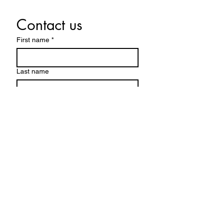
Contact us
First name
*
Last name
Email
*
Write a message
Telef+49 2191 56524-0